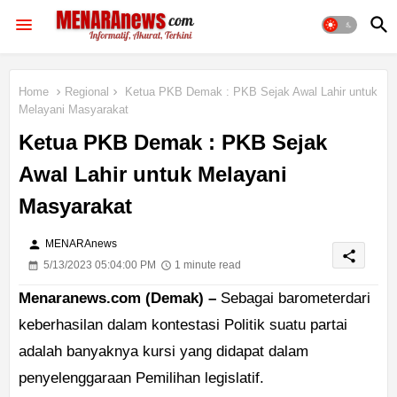
Home
Regional
Ketua PKB Demak : PKB Sejak Awal Lahir untuk
Melayani Masyarakat
Ketua PKB Demak : PKB Sejak
Awal Lahir untuk Melayani
Masyarakat
person
MENARAnews
share
5/13/2023 05:04:00 PM
1 minute read
Menaranews.com (Demak) –
Sebagai barometerdari
keberhasilan dalam kontestasi Politik suatu partai
adalah banyaknya kursi yang didapat dalam
penyelenggaraan Pemilihan legislatif.