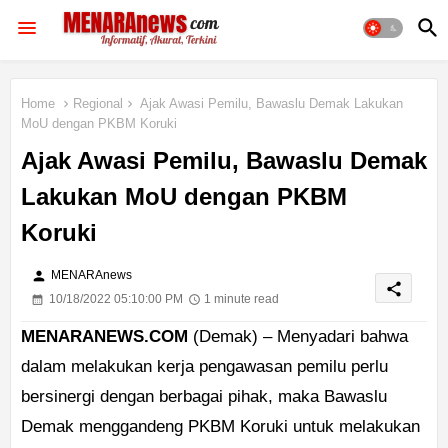
Home
Regional
Ajak Awasi Pemilu, Bawaslu Demak Lakukan
MoU dengan PKBM Koruki
Ajak Awasi Pemilu, Bawaslu Demak
Lakukan MoU dengan PKBM
Koruki
person
MENARAnews
share
10/18/2022 05:10:00 PM
1 minute read
MENARANEWS.COM
(Demak) – Menyadari bahwa
dalam melakukan kerja pengawasan pemilu perlu
bersinergi dengan berbagai pihak, maka Bawaslu
Demak menggandeng PKBM Koruki untuk melakukan