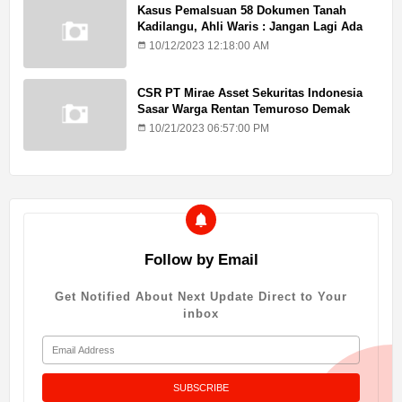
Kasus Pemalsuan 58 Dokumen Tanah
Kadilangu, Ahli Waris : Jangan Lagi Ada
Penundaan Hukuman
10/12/2023 12:18:00 AM
CSR PT Mirae Asset Sekuritas Indonesia
Sasar Warga Rentan Temuroso Demak
10/21/2023 06:57:00 PM
Follow by Email
Get Notified About Next Update Direct to Your
inbox