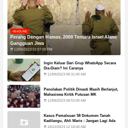
HEADLINE
Perang Dengan Hamas, 2000 Tentara Israel Alami
Gangguan Jiwa
12/06/2023 02:07:00 PM
Ingin Keluar Dari Grup WhatsApp Secara
Dia-Diam? Ini Caranya
12/06/2023 08:31:00 AM
Penolakan Politik Dinasti Masih Berlanjut,
Mahasiswa Kritik Putusan MK
12/06/2023 08:53:00 AM
Kasus Pemalsuan 58 Dokumen Tanah
Kadilangu, Ahli Waris : Jangan Lagi Ada
Penundaan Hukuman
10/12/2023 12:18:00 AM