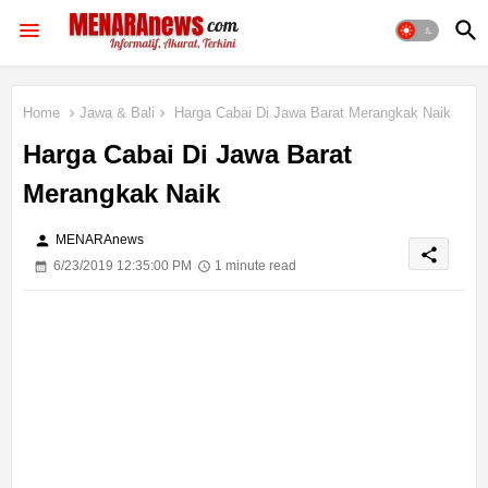
Home
Jawa & Bali
Harga Cabai Di Jawa Barat Merangkak Naik
Harga Cabai Di Jawa Barat
Merangkak Naik
person
MENARAnews
share
6/23/2019 12:35:00 PM
1 minute read