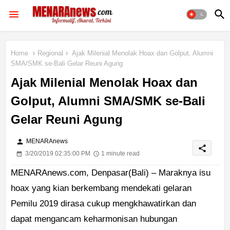
Home
Regional
Ajak Milenial Menolak Hoax dan Golput, Alumni
SMA/SMK se-Bali Gelar Reuni Agung
Ajak Milenial Menolak Hoax dan
Golput, Alumni SMA/SMK se-Bali
Gelar Reuni Agung
person
MENARAnews
share
3/20/2019 02:35:00 PM
1 minute read
MENARAnews.com, Denpasar(Bali) – Maraknya isu
hoax yang kian berkembang mendekati gelaran
Pemilu 2019 dirasa cukup mengkhawatirkan dan
dapat mengancam keharmonisan hubungan