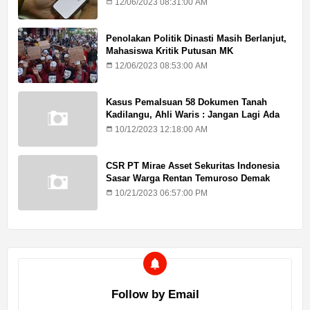
12/06/2023 08:31:00 AM
Penolakan Politik Dinasti Masih Berlanjut,
Mahasiswa Kritik Putusan MK
12/06/2023 08:53:00 AM
Kasus Pemalsuan 58 Dokumen Tanah
Kadilangu, Ahli Waris : Jangan Lagi Ada
Penundaan Hukuman
10/12/2023 12:18:00 AM
CSR PT Mirae Asset Sekuritas Indonesia
Sasar Warga Rentan Temuroso Demak
10/21/2023 06:57:00 PM
Follow by Email