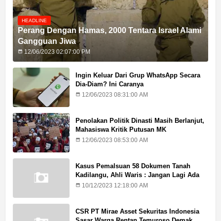
HEADLINE
Perang Dengan Hamas, 2000 Tentara Israel Alami
Gangguan Jiwa
12/06/2023 02:07:00 PM
Ingin Keluar Dari Grup WhatsApp Secara
Dia-Diam? Ini Caranya
12/06/2023 08:31:00 AM
Penolakan Politik Dinasti Masih Berlanjut,
Mahasiswa Kritik Putusan MK
12/06/2023 08:53:00 AM
Kasus Pemalsuan 58 Dokumen Tanah
Kadilangu, Ahli Waris : Jangan Lagi Ada
Penundaan Hukuman
10/12/2023 12:18:00 AM
CSR PT Mirae Asset Sekuritas Indonesia
Sasar Warga Rentan Temuroso Demak