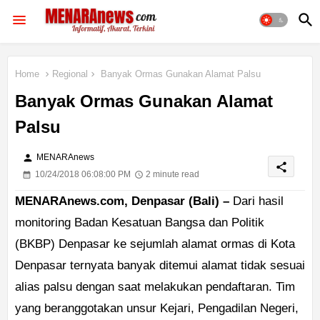
Home
Regional
Banyak Ormas Gunakan Alamat Palsu
Banyak Ormas Gunakan Alamat
Palsu
person
MENARAnews
share
10/24/2018 06:08:00 PM
2 minute read
MENARAnews.com, Denpasar (Bali) –
Dari hasil
monitoring Badan Kesatuan Bangsa dan Politik
(BKBP) Denpasar ke sejumlah alamat ormas di Kota
Denpasar ternyata banyak ditemui alamat tidak sesuai
alias palsu dengan saat melakukan pendaftaran. Tim
yang beranggotakan unsur Kejari, Pengadilan Negeri,