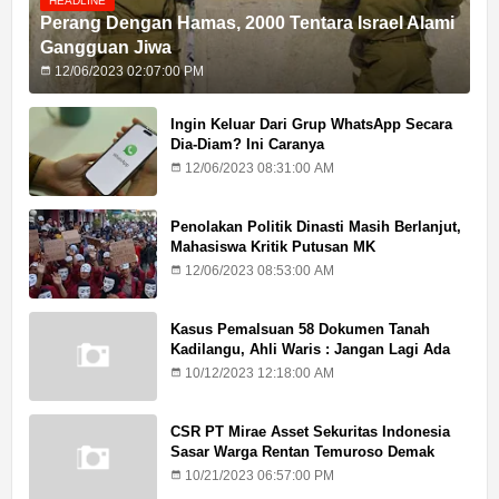
HEADLINE
Perang Dengan Hamas, 2000 Tentara Israel Alami
Gangguan Jiwa
12/06/2023 02:07:00 PM
Ingin Keluar Dari Grup WhatsApp Secara
Dia-Diam? Ini Caranya
12/06/2023 08:31:00 AM
Penolakan Politik Dinasti Masih Berlanjut,
Mahasiswa Kritik Putusan MK
12/06/2023 08:53:00 AM
Kasus Pemalsuan 58 Dokumen Tanah
Kadilangu, Ahli Waris : Jangan Lagi Ada
Penundaan Hukuman
10/12/2023 12:18:00 AM
CSR PT Mirae Asset Sekuritas Indonesia
Sasar Warga Rentan Temuroso Demak
10/21/2023 06:57:00 PM