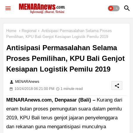
Home
Regional
Antisipasi Permasalahan Selama Proses
Pemilihan, KPU Bali Genjot Kesiapan Logistik Pemilu 2019
Antisipasi Permasalahan Selama
Proses Pemilihan, KPU Bali Genjot
Kesiapan Logistik Pemilu 2019
person
MENARAnews
share
10/24/2018 06:21:00 PM
1 minute read
MENARAnews.com, Denpasar (Bali) –
Kurang dari
enam bulan proses pemungutan suara dalam pemilu
2019, KPU Bali terus genjot jajaran penyelenggara
dan rekanan guna mengantisipasi munculnya