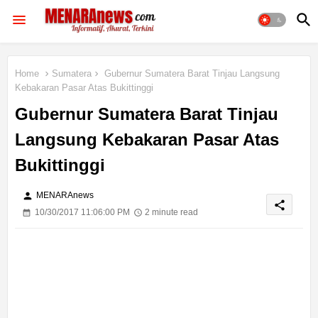
Home
Sumatera
Gubernur Sumatera Barat Tinjau Langsung
Kebakaran Pasar Atas Bukittinggi
Gubernur Sumatera Barat Tinjau
Langsung Kebakaran Pasar Atas
Bukittinggi
person
MENARAnews
share
10/30/2017 11:06:00 PM
2 minute read