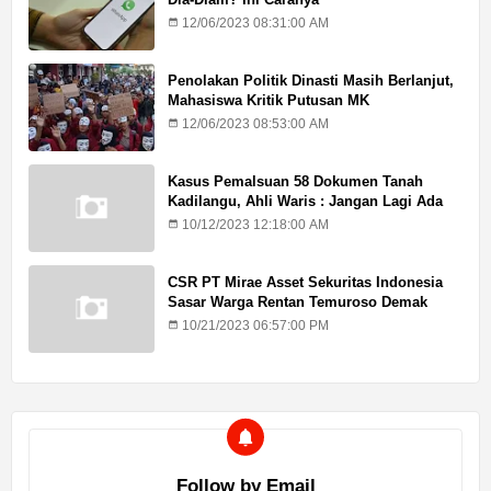
12/06/2023 08:31:00 AM
Penolakan Politik Dinasti Masih Berlanjut,
Mahasiswa Kritik Putusan MK
12/06/2023 08:53:00 AM
Kasus Pemalsuan 58 Dokumen Tanah
Kadilangu, Ahli Waris : Jangan Lagi Ada
Penundaan Hukuman
10/12/2023 12:18:00 AM
CSR PT Mirae Asset Sekuritas Indonesia
Sasar Warga Rentan Temuroso Demak
10/21/2023 06:57:00 PM
Follow by Email