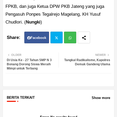
FPKB, dan juga Ketua DPW PKB Jateng yang juga
Pengasuh Ponpes Tegalrejo Magelang, KH Yusuf
Chudlori. (
Nungki
)
Facebook
Twit
Wh
OLDER
NEWER
Di Usia Ke - 27 Tahun SMP N 3
Tangkal Radikalisme, Kapolres
ter
atsa
Bonang Dorong Siswa Meraih
Demak Gandeng Ulama
Mimpi untuk Terbang
pp
BERITA TERKAIT
Show more