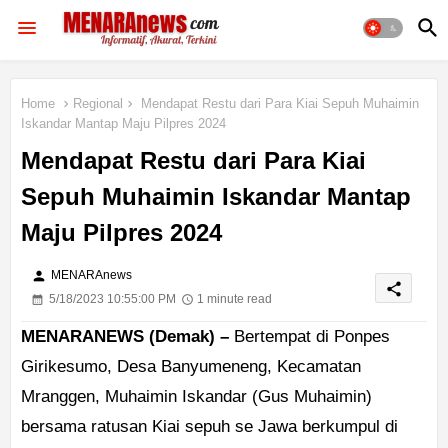
Home
Regional
Mendapat Restu dari Para Kiai Sepuh Muhaimin
Iskandar Mantap Maju Pilpres 2024
Mendapat Restu dari Para Kiai
Sepuh Muhaimin Iskandar Mantap
Maju Pilpres 2024
person
MENARAnews
share
5/18/2023 10:55:00 PM
1 minute read
MENARANEWS (Demak) –
Bertempat di Ponpes
Girikesumo, Desa Banyumeneng, Kecamatan
Mranggen, Muhaimin Iskandar (Gus Muhaimin)
bersama ratusan Kiai sepuh se Jawa berkumpul di