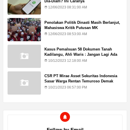
Dia-Diam? Ini Caranya
12/06/2023 08:31:00 AM
Penolakan Politik Dinasti Masih Berlanjut,
Mahasiswa Kritik Putusan MK
12/06/2023 08:53:00 AM
Kasus Pemalsuan 58 Dokumen Tanah
Kadilangu, Ahli Waris : Jangan Lagi Ada
Penundaan Hukuman
10/12/2023 12:18:00 AM
CSR PT Mirae Asset Sekuritas Indonesia
Sasar Warga Rentan Temuroso Demak
10/21/2023 06:57:00 PM
Follow by Email