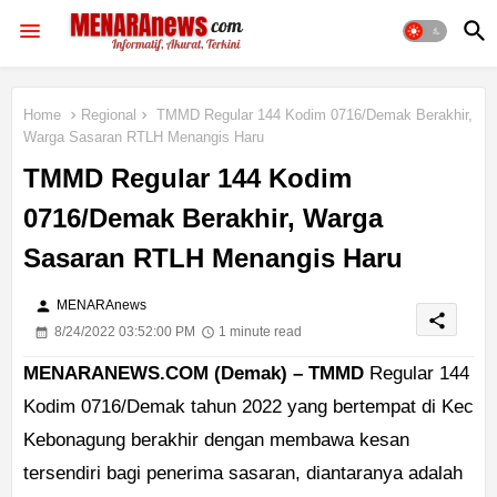
Home
Regional
TMMD Regular 144 Kodim 0716/Demak Berakhir,
Warga Sasaran RTLH Menangis Haru
TMMD Regular 144 Kodim
0716/Demak Berakhir, Warga
Sasaran RTLH Menangis Haru
person
MENARAnews
share
8/24/2022 03:52:00 PM
1 minute read
MENARANEWS.COM (Demak) – TMMD
Regular 144
Kodim 0716/Demak tahun 2022 yang bertempat di Kec
Kebonagung berakhir dengan membawa kesan
tersendiri bagi penerima sasaran, diantaranya adalah