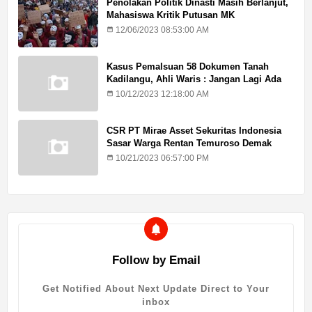
Penolakan Politik Dinasti Masih Berlanjut,
Mahasiswa Kritik Putusan MK
12/06/2023 08:53:00 AM
Kasus Pemalsuan 58 Dokumen Tanah
Kadilangu, Ahli Waris : Jangan Lagi Ada
Penundaan Hukuman
10/12/2023 12:18:00 AM
CSR PT Mirae Asset Sekuritas Indonesia
Sasar Warga Rentan Temuroso Demak
10/21/2023 06:57:00 PM
Follow by Email
Get Notified About Next Update Direct to Your
inbox