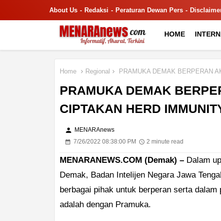
About Us
Redaksi
Peraturan Dewan Pers
Disclaime
HOME
INTER
Home
Regional
PRAMUKA DEMAK BERPERAN AKT
PRAMUKA DEMAK BERPER
CIPTAKAN HERD IMMUNIT
person
MENARAnews
7/26/2022 08:38:00 PM
2 minute read
MENARANEWS.COM (Demak) –
Dalam up
Demak, Badan Intelijen Negara Jawa Tenga
berbagai pihak untuk berperan serta dalam 
adalah dengan Pramuka.