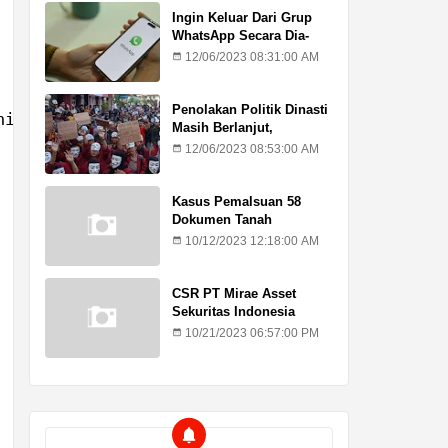
Ingin Keluar Dari Grup
WhatsApp Secara Dia-
Diam? Ini Caranya
12/06/2023 08:31:00 AM
Penolakan Politik Dinasti
nitas. Salah satunya adalah Pramuka ini. Kami
Masih Berlanjut,
Mahasiswa Kritik Putusan
12/06/2023 08:53:00 AM
MK
Kasus Pemalsuan 58
Dokumen Tanah
Kadilangu, Ahli Waris :
10/12/2023 12:18:00 AM
Jangan Lagi Ada
Penundaan Hukuman
CSR PT Mirae Asset
Sekuritas Indonesia
Sasar Warga Rentan
10/21/2023 06:57:00 PM
Temuroso Demak