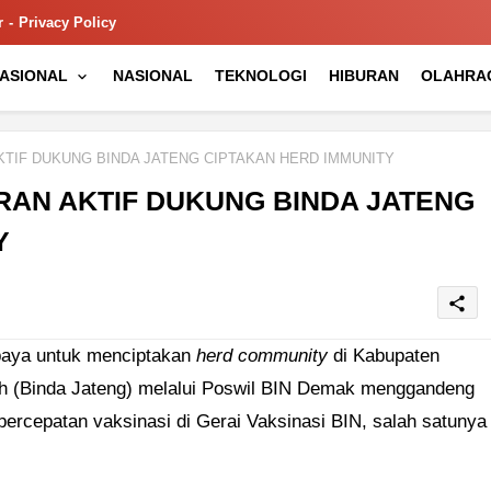
r
Privacy Policy
NASIONAL
NASIONAL
TEKNOLOGI
HIBURAN
OLAHRA
IF DUKUNG BINDA JATENG CIPTAKAN HERD IMMUNITY
AN AKTIF DUKUNG BINDA JATENG
Y
share
aya untuk menciptakan
herd community
di Kabupaten
h (Binda Jateng) melalui Poswil BIN Demak menggandeng
percepatan vaksinasi di Gerai Vaksinasi BIN, salah satunya