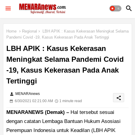
Home
Regional
LBH APIK : Kasus Kekerasan Meningkat Selama
Pandemi Covid -19, Kasus Kekerasan Pada Anak Tertinggi
LBH APIK : Kasus Kekerasan
Meningkat Selama Pandemi Covid
-19, Kasus Kekerasan Pada Anak
Tertinggi
person
MENARAnews
share
6/30/2021 02:21:00 AM
1 minute read
MENARANEWS (Demak) –
Hal tersebut sesuai
dengan catatan Lembaga Bantuan Hukum Asosiasi
Perempuan Indonesia untuk Keadilan (LBH APIK