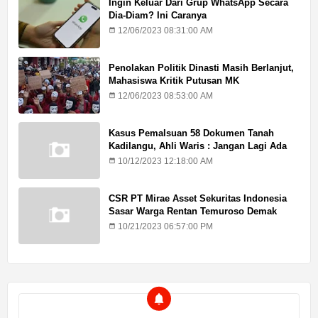
Ingin Keluar Dari Grup WhatsApp Secara
Dia-Diam? Ini Caranya
12/06/2023 08:31:00 AM
Penolakan Politik Dinasti Masih Berlanjut,
Mahasiswa Kritik Putusan MK
12/06/2023 08:53:00 AM
Kasus Pemalsuan 58 Dokumen Tanah
Kadilangu, Ahli Waris : Jangan Lagi Ada
Penundaan Hukuman
10/12/2023 12:18:00 AM
CSR PT Mirae Asset Sekuritas Indonesia
Sasar Warga Rentan Temuroso Demak
10/21/2023 06:57:00 PM