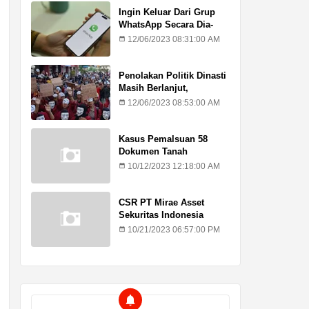
Ingin Keluar Dari Grup
WhatsApp Secara Dia-
Diam? Ini Caranya
12/06/2023 08:31:00 AM
Penolakan Politik Dinasti
Masih Berlanjut,
Mahasiswa Kritik Putusan
12/06/2023 08:53:00 AM
MK
Kasus Pemalsuan 58
Dokumen Tanah
Kadilangu, Ahli Waris :
10/12/2023 12:18:00 AM
Jangan Lagi Ada
Penundaan Hukuman
CSR PT Mirae Asset
Sekuritas Indonesia
Sasar Warga Rentan
10/21/2023 06:57:00 PM
Temuroso Demak