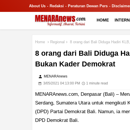
About Us
Redaksi
Peraturan Dewan Pers
Disclaime
HOME
INTER
Home
Regional
8 orang dari Bali Diduga Hadiri KL
8 orang dari Bali Diduga H
Bukan Kader Demokrat
person
MENARAnews
3/05/2021 04:13:00 PM
1 minute read
MENARAnews.com, Denpasar (Bali) – Menang
Serdang, Sumatera Utara untuk mengikuti
(DPD) Partai Demokrat Bali. Namun, ia mem
DPD Demokrat Bali.