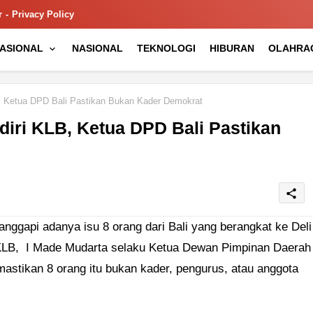
r
Privacy Policy
NASIONAL
NASIONAL
TEKNOLOGI
HIBURAN
OLAHRA
B, Ketua DPD Bali Pastikan Bukan Kader Demokrat
adiri KLB, Ketua DPD Bali Pastikan
share
gapi adanya isu 8 orang dari Bali yang berangkat ke Deli
 KLB, I Made Mudarta selaku Ketua Dewan Pimpinan Daerah
astikan 8 orang itu bukan kader, pengurus, atau anggota