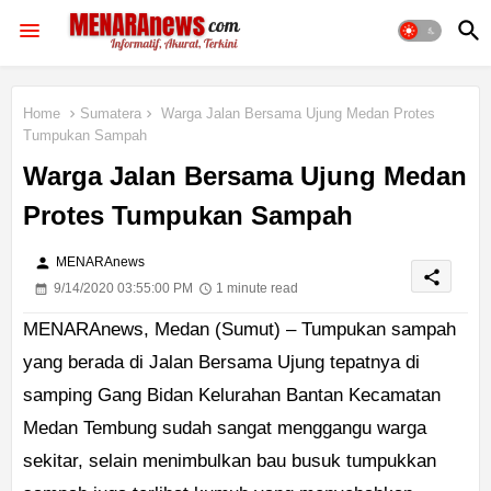
Home
Sumatera
Warga Jalan Bersama Ujung Medan Protes
Tumpukan Sampah
Warga Jalan Bersama Ujung Medan
Protes Tumpukan Sampah
person
MENARAnews
share
9/14/2020 03:55:00 PM
1 minute read
MENARAnews, Medan (Sumut) – Tumpukan sampah
yang berada di Jalan Bersama Ujung tepatnya di
samping Gang Bidan Kelurahan Bantan Kecamatan
Medan Tembung sudah sangat menggangu warga
sekitar, selain menimbulkan bau busuk tumpukkan