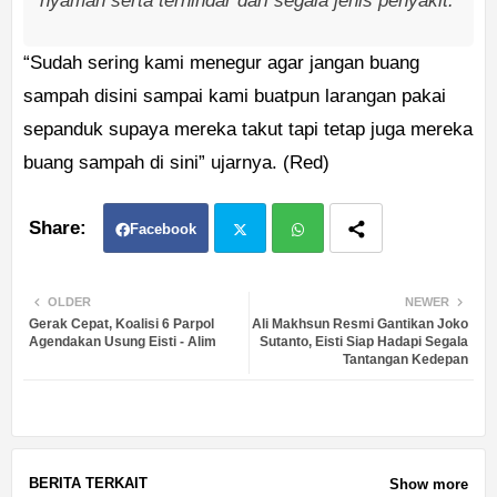
nyaman serta terhindar dari segala jenis penyakit.
“Sudah sering kami menegur agar jangan buang
sampah disini sampai kami buatpun larangan pakai
sepanduk supaya mereka takut tapi tetap juga mereka
buang sampah di sini” ujarnya. (Red)
Facebook
Twit
Wh
OLDER
NEWER
Gerak Cepat, Koalisi 6 Parpol
Ali Makhsun Resmi Gantikan Joko
ter
atsa
Agendakan Usung Eisti - Alim
Sutanto, Eisti Siap Hadapi Segala
Tantangan Kedepan
pp
BERITA TERKAIT
Show more