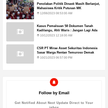
Penolakan Politik Dinasti Masih Berlanjut,
Mahasiswa Kritik Putusan MK
12/06/2023 08:53:00 AM
Kasus Pemalsuan 58 Dokumen Tanah
Kadilangu, Ahli Waris : Jangan Lagi Ada
Penundaan Hukuman
10/12/2023 12:18:00 AM
CSR PT Mirae Asset Sekuritas Indonesia
Sasar Warga Rentan Temuroso Demak
10/21/2023 06:57:00 PM
Follow by Email
Get Notified About Next Update Direct to Your
inbox