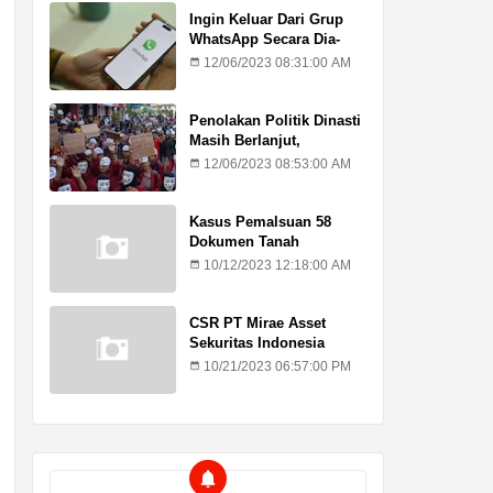
Ingin Keluar Dari Grup
WhatsApp Secara Dia-
Diam? Ini Caranya
12/06/2023 08:31:00 AM
Penolakan Politik Dinasti
Masih Berlanjut,
Mahasiswa Kritik Putusan
12/06/2023 08:53:00 AM
MK
Kasus Pemalsuan 58
Dokumen Tanah
Kadilangu, Ahli Waris :
10/12/2023 12:18:00 AM
Jangan Lagi Ada
Penundaan Hukuman
CSR PT Mirae Asset
Sekuritas Indonesia
Sasar Warga Rentan
10/21/2023 06:57:00 PM
Temuroso Demak