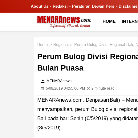
About Us
Redaksi
Peraturan Dewan Pers
Disclaime
HOME
INTER
Home
Regional
Perum Bulog Divisi Regional Bali,
Perum Bulog Divisi Region
Bulan Puasa
person
MENARAnews
5/08/2019 04:55:00 PM
2 minute read
MENARAnews.com, Denpasar(Bali) – Menurut
menyampaikan, perum Bulog divisi regiona
Bali pada hari Senin (6/5/2019) yang didat
(8/5/2019).