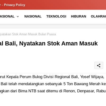
r
Privacy Policy
NASIONAL
NASIONAL
TEKNOLOGI
HIBURAN
OLAHRA
 Nyatakan Stok Aman Masuk Bulan Puasa
al Bali, Nyatakan Stok Aman Masuk
share
 Kepala Perum Bulog Divisi Regional Bali, Yosef Wijaya,
l Bali telah mendatangkan sebanyak 5 Ton Bawang Merah ke
angkan dari Bima NTB saat ditemu di Renon, Denpasar, Rabu