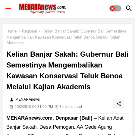
Home
Regional
Kelian Banjar Sakah: Gubernur Bali Semestinya
Mengembalikan Kawasan Konservasi Teluk Benoa Melalui Kajian
Akademis
Kelian Banjar Sakah: Gubernur Bali
Semestinya Mengembalikan
Kawasan Konservasi Teluk Benoa
Melalui Kajian Akademis
person
MENARAnews
share
1/02/2019 06:31:00 PM
3 minute read
MENARAnews.com, Denpasar (Bali) –
Kelian Adat
Banjar Sakah, Desa Pemogan, AA Gede Agung