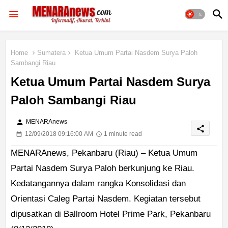
Home
Sumatera
Ketua Umum Partai Nasdem Surya Paloh
Sambangi Riau
Ketua Umum Partai Nasdem Surya
Paloh Sambangi Riau
person
MENARAnews
share
12/09/2018 09:16:00 AM
1 minute read
MENARAnews, Pekanbaru (Riau) – Ketua Umum
Partai Nasdem Surya Paloh berkunjung ke Riau.
Kedatangannya dalam rangka Konsolidasi dan
Orientasi Caleg Partai Nasdem. Kegiatan tersebut
dipusatkan di Ballroom Hotel Prime Park, Pekanbaru