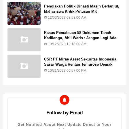
Penolakan Politik Dinasti Masih Berlanjut,
Mahasiswa Kritik Putusan MK
12/06/2023 08:53:00 AM
Kasus Pemalsuan 58 Dokumen Tanah
Kadilangu, Ahli Waris : Jangan Lagi Ada
Penundaan Hukuman
10/12/2023 12:18:00 AM
CSR PT Mirae Asset Sekuritas Indonesia
Sasar Warga Rentan Temuroso Demak
10/21/2023 06:57:00 PM
Follow by Email
Get Notified About Next Update Direct to Your