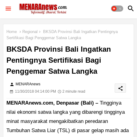
Home
Regional
BKSDA Provinsi Bali Ingatkan Pentingnya
Sertifikasi Bagi Penggemar Satwa Langka
BKSDA Provinsi Bali Ingatkan
Pentingnya Sertifikasi Bagi
Penggemar Satwa Langka
person
MENARAnews
share
11/30/2018 04:14:00 PM
2 minute read
MENARAnews.com, Denpasar (Bali) –
Tingginya
nilai ekonomi satwa langka yang dibarengi tingginya
minat masyarakat mengakibatkan peredaran
Tumbuhan Satwa Liar (TSL) di pasar gelap masih ada