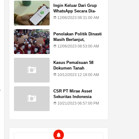
Ingin Keluar Dari Grup
WhatsApp Secara Dia-
Diam? Ini Caranya
12/06/2023 08:31:00 AM
Penolakan Politik Dinasti
Masih Berlanjut,
Mahasiswa Kritik Putusan
12/06/2023 08:53:00 AM
MK
Kasus Pemalsuan 58
Dokumen Tanah
Kadilangu, Ahli Waris :
10/12/2023 12:18:00 AM
Jangan Lagi Ada
Penundaan Hukuman
a
CSR PT Mirae Asset
Sekuritas Indonesia
Sasar Warga Rentan
10/21/2023 06:57:00 PM
Temuroso Demak