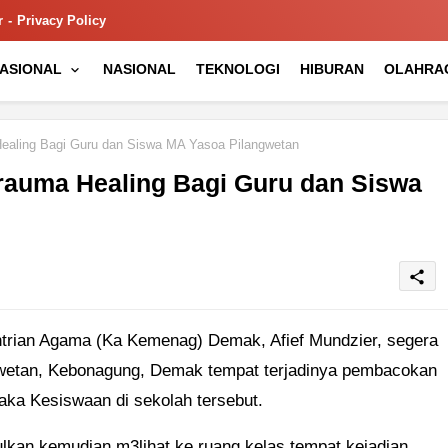
r
Privacy Policy
NASIONAL
NASIONAL
TEKNOLOGI
HIBURAN
OLAHRA
aling Bagi Guru dan Siswa MA Yasoa Pilangwetan
auma Healing Bagi Guru dan Siswa
share
rian Agama (Ka Kemenag) Demak, Afief Mundzier, segera
gwetan, Kebonagung, Demak tempat terjadinya pembacokan
ka Kesiswaan di sekolah tersebut.
lkan kemudian m3lihat ke ruang kelas tempat kejadian