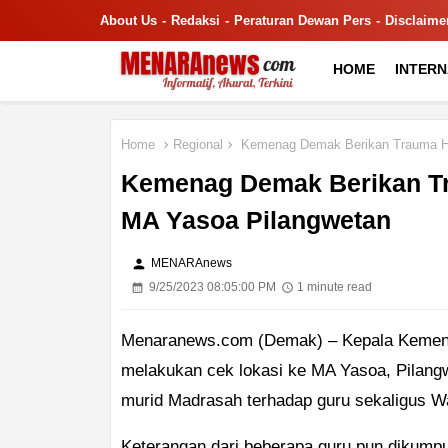
About Us
Redaksi
Peraturan Dewan Pers
Disclaime
HOME
INTER
Home
Regional
Kemenag Demak Berikan Trauma He
Kemenag Demak Berikan Tr
MA Yasoa Pilangwetan
person
MENARAnews
9/25/2023 08:05:00 PM
1 minute read
Menaranews.com (Demak) – Kepala Kement
melakukan cek lokasi ke MA Yasoa, Pilan
murid Madrasah terhadap guru sekaligus Wa
Keterangan dari beberapa guru pun dikumpu