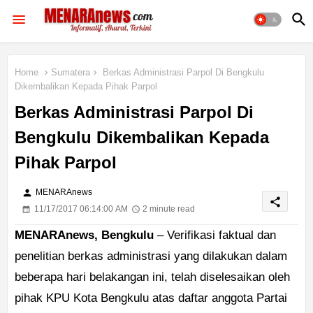
Home
Sumatera
Berkas Administrasi Parpol Di Bengkulu
Dikembalikan Kepada Pihak Parpol
Berkas Administrasi Parpol Di
Bengkulu Dikembalikan Kepada
Pihak Parpol
person
MENARAnews
share
11/17/2017 06:14:00 AM
2 minute read
MENARAnews, Bengkulu
– Verifikasi faktual dan
penelitian berkas administrasi yang dilakukan dalam
beberapa hari belakangan ini, telah diselesaikan oleh
pihak KPU Kota Bengkulu atas daftar anggota Partai