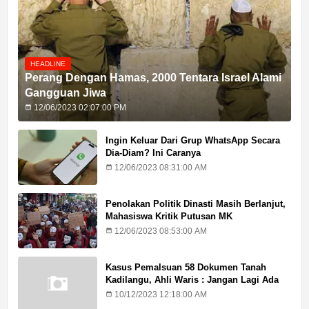
HEADLINE
Perang Dengan Hamas, 2000 Tentara Israel Alami
Gangguan Jiwa
12/06/2023 02:07:00 PM
Ingin Keluar Dari Grup WhatsApp Secara
Dia-Diam? Ini Caranya
12/06/2023 08:31:00 AM
Penolakan Politik Dinasti Masih Berlanjut,
Mahasiswa Kritik Putusan MK
12/06/2023 08:53:00 AM
Kasus Pemalsuan 58 Dokumen Tanah
Kadilangu, Ahli Waris : Jangan Lagi Ada
Penundaan Hukuman
10/12/2023 12:18:00 AM