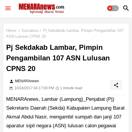
Home
Sumatera
Pj Sekdakab Lambar, Pimpin Pengambilan 107
ASN Lulusan CPNS 20
Pj Sekdakab Lambar, Pimpin
Pengambilan 107 ASN Lulusan
CPNS 20
person
MENARAnews
share
10/16/2017 04:17:00 PM
1 minute read
MENARAnews, Lambar (Lampung)_Penjabat (Pj)
Sekretaris Daerah (Sekda) Kabupaten Lampung Barat
Akmal Abdul Nasir, mengambil sumpah dan janji 107
aparatur sipil negara (ASN) lulusan calon pegawai