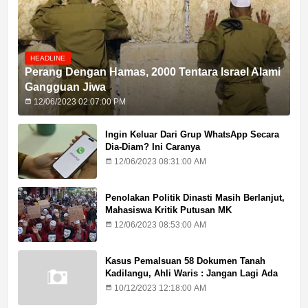
HEADLINE
Perang Dengan Hamas, 2000 Tentara Israel Alami
Gangguan Jiwa
12/06/2023 02:07:00 PM
Ingin Keluar Dari Grup WhatsApp Secara
Dia-Diam? Ini Caranya
12/06/2023 08:31:00 AM
Penolakan Politik Dinasti Masih Berlanjut,
Mahasiswa Kritik Putusan MK
12/06/2023 08:53:00 AM
Kasus Pemalsuan 58 Dokumen Tanah
Kadilangu, Ahli Waris : Jangan Lagi Ada
Penundaan Hukuman
10/12/2023 12:18:00 AM