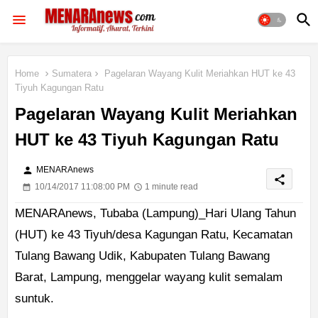
Home
Sumatera
Pagelaran Wayang Kulit Meriahkan HUT ke 43
Tiyuh Kagungan Ratu
Pagelaran Wayang Kulit Meriahkan
HUT ke 43 Tiyuh Kagungan Ratu
person
MENARAnews
share
10/14/2017 11:08:00 PM
1 minute read
MENARAnews, Tubaba (Lampung)_Hari Ulang Tahun
(HUT) ke 43 Tiyuh/desa Kagungan Ratu, Kecamatan
Tulang Bawang Udik, Kabupaten Tulang Bawang
Barat, Lampung, menggelar wayang kulit semalam
suntuk.