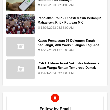
12/06/2023 08:31:00 AM
Penolakan Politik Dinasti Masih Berlanjut,
Mahasiswa Kritik Putusan MK
12/06/2023 08:53:00 AM
Kasus Pemalsuan 58 Dokumen Tanah
Kadilangu, Ahli Waris : Jangan Lagi Ada
Penundaan Hukuman
10/12/2023 12:18:00 AM
CSR PT Mirae Asset Sekuritas Indonesia
Sasar Warga Rentan Temuroso Demak
10/21/2023 06:57:00 PM
Follow by Email