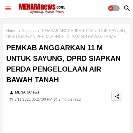
Home
Regional
PEMKAB ANGGARKAN 11 M UNTUK SAYUNG,
DPRD SIAPKAN PERDA PENGELOLAAN AIR BAWAH TANAH
PEMKAB ANGGARKAN 11 M
UNTUK SAYUNG, DPRD SIAPKAN
PERDA PENGELOLAAN AIR
BAWAH TANAH
person
MENARAnews
share
8/11/2021 05:27:00 PM
2 minute read