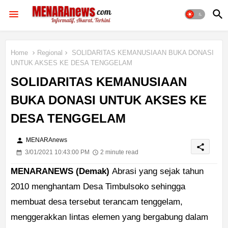
Home
Regional
SOLIDARITAS KEMANUSIAAN BUKA DONASI
UNTUK AKSES KE DESA TENGGELAM
SOLIDARITAS KEMANUSIAAN
BUKA DONASI UNTUK AKSES KE
DESA TENGGELAM
person
MENARAnews
share
3/01/2021 10:43:00 PM
2 minute read
MENARANEWS (Demak)
Abrasi yang sejak tahun
2010 menghantam Desa Timbulsoko sehingga
membuat desa tersebut terancam tenggelam,
menggerakkan lintas elemen yang bergabung dalam