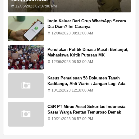
12/06/2023 02:07:00 PM
Ingin Keluar Dari Grup WhatsApp Secara
Dia-Diam? Ini Caranya
12/06/2023 08:31:00 AM
Penolakan Politik Dinasti Masih Berlanjut,
Mahasiswa Kritik Putusan MK
12/06/2023 08:53:00 AM
Kasus Pemalsuan 58 Dokumen Tanah
Kadilangu, Ahli Waris : Jangan Lagi Ada
Penundaan Hukuman
10/12/2023 12:18:00 AM
CSR PT Mirae Asset Sekuritas Indonesia
Sasar Warga Rentan Temuroso Demak
10/21/2023 06:57:00 PM