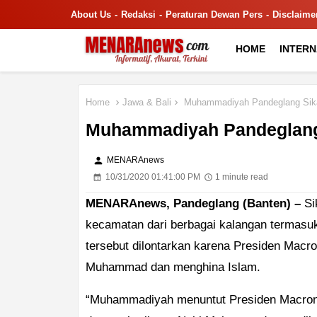
About Us
Redaksi
Peraturan Dewan Pers
Disclaime
HOME
INTER
Home
Jawa & Bali
Muhammadiyah Pandeglang Sika
Muhammadiyah Pandeglang 
person
MENARAnews
10/31/2020 01:41:00 PM
1 minute read
MENARAnews, Pandeglang (Banten) –
Si
kecamatan dari berbagai kalangan termasuk
tersebut dilontarkan karena Presiden Macron
Muhammad dan menghina Islam.
“Muhammadiyah menuntut Presiden Macron 