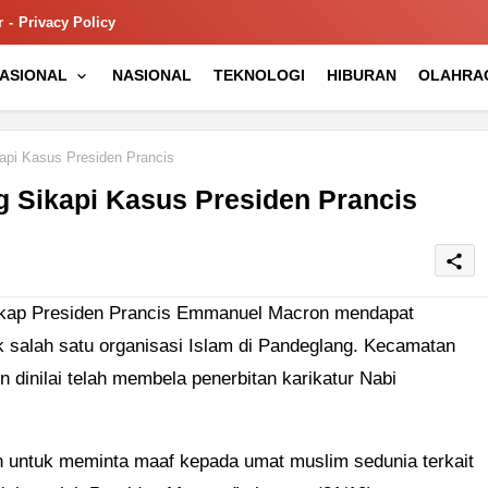
r
Privacy Policy
NASIONAL
NASIONAL
TEKNOLOGI
HIBURAN
OLAHRA
pi Kasus Presiden Prancis
Sikapi Kasus Presiden Prancis
share
kap Presiden Prancis Emmanuel Macron mendapat
 salah satu organisasi Islam di Pandeglang. Kecamatan
 dinilai telah membela penerbitan karikatur Nabi
untuk meminta maaf kepada umat muslim sedunia terkait