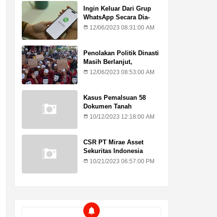
Ingin Keluar Dari Grup
WhatsApp Secara Dia-
Diam? Ini Caranya
12/06/2023 08:31:00 AM
Penolakan Politik Dinasti
Masih Berlanjut,
Mahasiswa Kritik Putusan
12/06/2023 08:53:00 AM
MK
Kasus Pemalsuan 58
Dokumen Tanah
Kadilangu, Ahli Waris :
10/12/2023 12:18:00 AM
Jangan Lagi Ada
Penundaan Hukuman
CSR PT Mirae Asset
Sekuritas Indonesia
Sasar Warga Rentan
10/21/2023 06:57:00 PM
Temuroso Demak