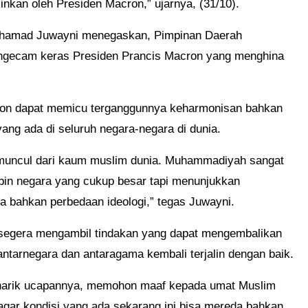
nkan oleh Presiden Macron,” ujarnya, (31/10).
hamad Juwayni menegaskan, Pimpinan Daerah
ecam keras Presiden Prancis Macron yang menghina
on dapat memicu terganggunnya keharmonisan bahkan
ng ada di seluruh negara-negara di dunia.
g muncul dari kaum muslim dunia. Muhammadiyah sangat
in negara yang cukup besar tapi menunjukkan
 bahkan perbedaan ideologi,” tegas Juwayni.
 segera mengambil tindakan yang dapat mengembalikan
ntarnegara dan antaragama kembali terjalin dengan baik.
narik ucapannya, memohon maaf kepada umat Muslim
 agar kondisi yang ada sekarang ini bisa mereda bahkan