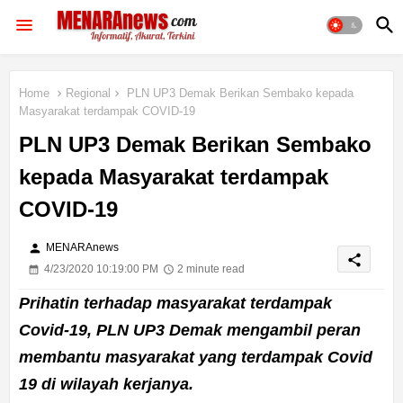
Home
Regional
PLN UP3 Demak Berikan Sembako kepada
Masyarakat terdampak COVID-19
PLN UP3 Demak Berikan Sembako
kepada Masyarakat terdampak
COVID-19
person
MENARAnews
share
4/23/2020 10:19:00 PM
2 minute read
Prihatin terhadap masyarakat terdampak
Covid-19, PLN UP3 Demak mengambil peran
membantu masyarakat yang terdampak Covid
19 di wilayah kerjanya.