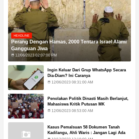
HEADLINE
Perang Dengan Hamas, 2000 Tentara Israel Alami
Gangguan Jiwa
12/06/2023 02:07:00 PM
Ingin Keluar Dari Grup WhatsApp Secara
Dia-Diam? Ini Caranya
12/06/2023 08:31:00 AM
Penolakan Politik Dinasti Masih Berlanjut,
Mahasiswa Kritik Putusan MK
12/06/2023 08:53:00 AM
Kasus Pemalsuan 58 Dokumen Tanah
Kadilangu, Ahli Waris : Jangan Lagi Ada
Penundaan Hukuman