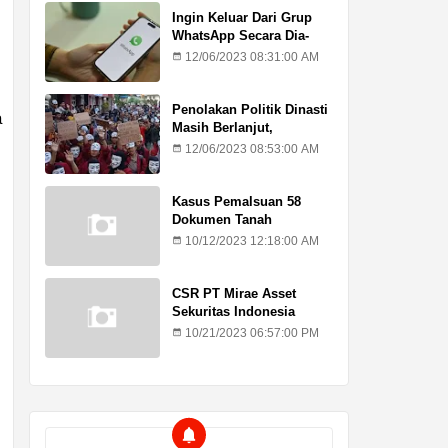
Ingin Keluar Dari Grup
WhatsApp Secara Dia-
Diam? Ini Caranya
12/06/2023 08:31:00 AM
Penolakan Politik Dinasti
a
Masih Berlanjut,
Mahasiswa Kritik Putusan
12/06/2023 08:53:00 AM
MK
Kasus Pemalsuan 58
Dokumen Tanah
Kadilangu, Ahli Waris :
10/12/2023 12:18:00 AM
Jangan Lagi Ada
Penundaan Hukuman
CSR PT Mirae Asset
Sekuritas Indonesia
Sasar Warga Rentan
10/21/2023 06:57:00 PM
Temuroso Demak