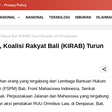
r
Privacy Policy
NASIONAL
NASIONAL
TEKNOLOGI
HIBURAN
OLAHRA
i Rakyat Bali (KIRAB) Turun Menolak UU Omnibuslaw
 Koalisi Rakyat Bali (KIRAB) Turun
share
han orang yang tergabung dari Lembaga Bantuan Hukum
ri (FSPM) Bali, Front Mahasiswa Indonesia, Serikat
li, Perpustakaan Jalanan dan Mahasiswa yang tergabung
kan aksi penolakan RUU Omnibus Law, di Denpasar, Bali,