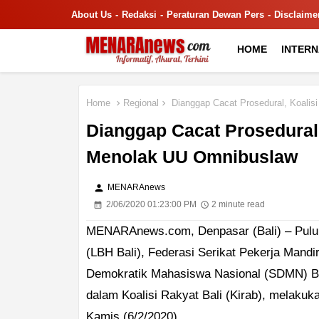
About Us
Redaksi
Peraturan Dewan Pers
Disclaime
HOME
INTER
Home
Regional
Dianggap Cacat Prosedural, Koalis
Dianggap Cacat Prosedural,
Menolak UU Omnibuslaw
person
MENARAnews
2/06/2020 01:23:00 PM
2 minute read
MENARAnews.com, Denpasar (Bali) – Pulu
(LBH Bali), Federasi Serikat Pekerja Mandi
Demokratik Mahasiswa Nasional (SDMN) Ba
dalam Koalisi Rakyat Bali (Kirab), melaku
Kamis (6/2/2020).