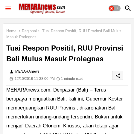
Home
Regional
Tuai Respon Positif, RUU Provinsi Bali Mulus
Masuk Prolegnas
Tuai Respon Positif, RUU Provinsi
Bali Mulus Masuk Prolegnas
person
MENARAnews
share
12/10/2019 11:38:00 PM
1 minute read
MENARAnews.com, Denpasar (Bali) – Terus
berupaya menguatkan Bali, kali ini, Gubernur Koster
memperjuangkan RUU Provinsi, dikarenakan Bali
memerlukan undang-undang tersendiri. Bukan untuk
menjadi Daerah Otonomi Khusus, akan tetapi agar