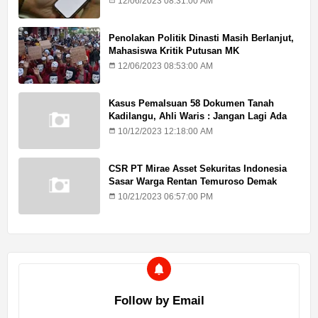
12/06/2023 08:31:00 AM
Penolakan Politik Dinasti Masih Berlanjut,
Mahasiswa Kritik Putusan MK
12/06/2023 08:53:00 AM
Kasus Pemalsuan 58 Dokumen Tanah
Kadilangu, Ahli Waris : Jangan Lagi Ada
Penundaan Hukuman
10/12/2023 12:18:00 AM
CSR PT Mirae Asset Sekuritas Indonesia
Sasar Warga Rentan Temuroso Demak
10/21/2023 06:57:00 PM
Follow by Email