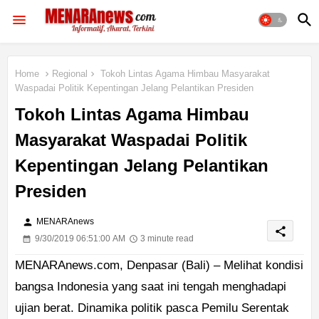
Home
Regional
Tokoh Lintas Agama Himbau Masyarakat
Waspadai Politik Kepentingan Jelang Pelantikan Presiden
Tokoh Lintas Agama Himbau
Masyarakat Waspadai Politik
Kepentingan Jelang Pelantikan
Presiden
person
MENARAnews
share
9/30/2019 06:51:00 AM
3 minute read
MENARAnews.com, Denpasar (Bali) – Melihat kondisi
bangsa Indonesia yang saat ini tengah menghadapi
ujian berat. Dinamika politik pasca Pemilu Serentak