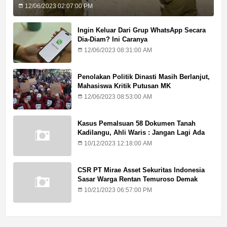
12/06/2023 02:07:00 PM
Ingin Keluar Dari Grup WhatsApp Secara
Dia-Diam? Ini Caranya
12/06/2023 08:31:00 AM
Penolakan Politik Dinasti Masih Berlanjut,
Mahasiswa Kritik Putusan MK
12/06/2023 08:53:00 AM
Kasus Pemalsuan 58 Dokumen Tanah
Kadilangu, Ahli Waris : Jangan Lagi Ada
Penundaan Hukuman
10/12/2023 12:18:00 AM
CSR PT Mirae Asset Sekuritas Indonesia
Sasar Warga Rentan Temuroso Demak
10/21/2023 06:57:00 PM