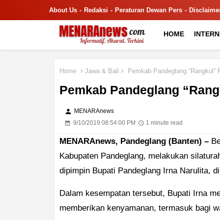
About Us
Redaksi
Peraturan Dewan Pers
Disclaime
HOME
INTER
Home
Jawa & Bali
Pemkab Pandeglang “Rangkul” P
Pemkab Pandeglang “Rangk
person
MENARAnews
9/10/2019 08:54:00 PM
1 minute read
MENARAnews, Pandeglang (Banten) –
Be
Kabupaten Pandeglang, melakukan silatur
dipimpin Bupati Pandeglang Irna Narulita, d
Dalam kesempatan tersebut, Bupati Irna me
memberikan kenyamanan, termasuk bagi war