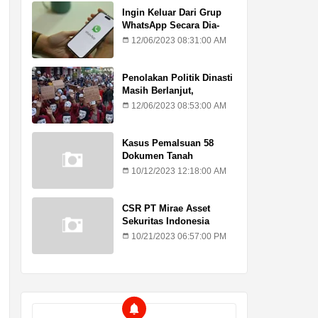
Ingin Keluar Dari Grup
WhatsApp Secara Dia-
Diam? Ini Caranya
12/06/2023 08:31:00 AM
Penolakan Politik Dinasti
Masih Berlanjut,
Mahasiswa Kritik Putusan
12/06/2023 08:53:00 AM
MK
Kasus Pemalsuan 58
Dokumen Tanah
Kadilangu, Ahli Waris :
10/12/2023 12:18:00 AM
Jangan Lagi Ada
Penundaan Hukuman
CSR PT Mirae Asset
Sekuritas Indonesia
Sasar Warga Rentan
10/21/2023 06:57:00 PM
Temuroso Demak