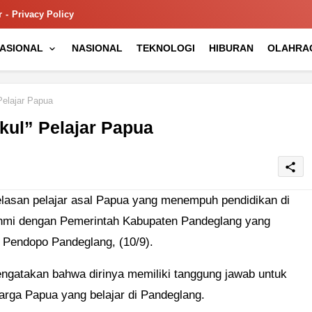
r
Privacy Policy
NASIONAL
NASIONAL
TEKNOLOGI
HIBURAN
OLAHRA
elajar Papua
ul” Pelajar Papua
share
lasan pelajar asal Papua yang menempuh pendidikan di
ahmi dengan Pemerintah Kabupaten Pandeglang yang
i Pendopo Pandeglang, (10/9).
ngatakan bahwa dirinya memiliki tanggung jawab untuk
ga Papua yang belajar di Pandeglang.