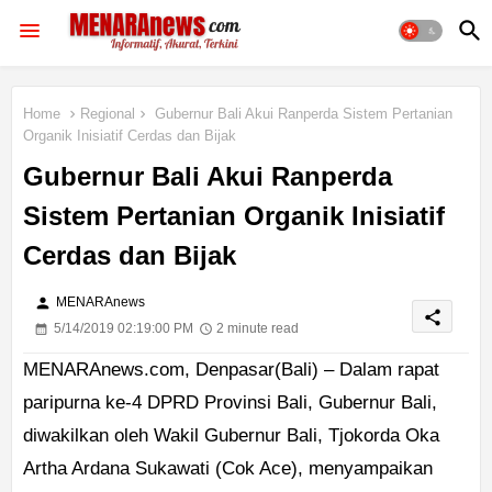
Home
Regional
Gubernur Bali Akui Ranperda Sistem Pertanian
Organik Inisiatif Cerdas dan Bijak
Gubernur Bali Akui Ranperda
Sistem Pertanian Organik Inisiatif
Cerdas dan Bijak
person
MENARAnews
share
5/14/2019 02:19:00 PM
2 minute read
MENARAnews.com, Denpasar(Bali) – Dalam rapat
paripurna ke-4 DPRD Provinsi Bali, Gubernur Bali,
diwakilkan oleh Wakil Gubernur Bali, Tjokorda Oka
Artha Ardana Sukawati (Cok Ace), menyampaikan