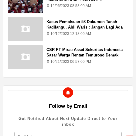
12/06/2023 08:53:00 AM
Kasus Pemalsuan 58 Dokumen Tanah
Kadilangu, Ahli Waris : Jangan Lagi Ada
Penundaan Hukuman
10/12/2023 12:18:00 AM
CSR PT Mirae Asset Sekuritas Indonesia
Sasar Warga Rentan Temuroso Demak
10/21/2023 06:57:00 PM
Follow by Email
Get Notified About Next Update Direct to Your
inbox