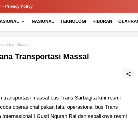
r
Privacy Policy
NASIONAL
NASIONAL
TEKNOLOGI
HIBURAN
OLAHRA
nsportasi Massal
ana Transportasi Massal
share
n transportasi massal bus Trans Sarbagita kini resmi
 coba operasional pekan lalu, operasional bus Trans
 Internasional I Gusti Ngurah Rai dan sebaliknya resmi