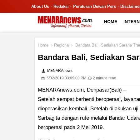
About Us
Redaksi
Peraturan Dewan Pers
Disclaime
HOME
INTER
Home
Regional
Bandara Bali, Sediakan Sarana Tra
Bandara Bali, Sediakan Sar
person
MENARAnews
5/02/2019 03:09:00 PM
2 minute read
MENARAnews.com, Denpasar(Bali) –
Setelah sempat berhenti beroperasi, layana
dioperasikan kembali. Setelah dilakukan uji
Sarbagita dengan rute melalui Bandar Udara
beroperasi pada 2 Mei 2019.