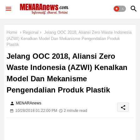
Home
Regional
Jelang OOC 2018, Aliansi Zero Waste Indonesia
(AZWI) Kenalkan Model Dan Mekanisme Pengendalian Produk
Plastik
Jelang OOC 2018, Aliansi Zero
Waste Indonesia (AZWI) Kenalkan
Model Dan Mekanisme
Pengendalian Produk Plastik
person
MENARAnews
share
10/28/2018 01:22:00 PM
2 minute read