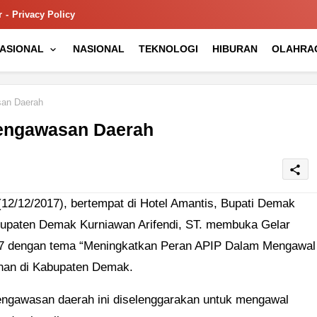
r
Privacy Policy
NASIONAL
NASIONAL
TEKNOLOGI
HIBURAN
OLAHRA
san Daerah
Pengawasan Daerah
share
12/12/2017), bertempat di Hotel Amantis, Bupati Demak
abupaten Demak Kurniawan Arifendi, ST. membuka Gelar
7 dengan tema “Meningkatkan Peran APIP Dalam Mengawal
an di Kabupaten Demak.
ngawasan daerah ini diselenggarakan untuk mengawal