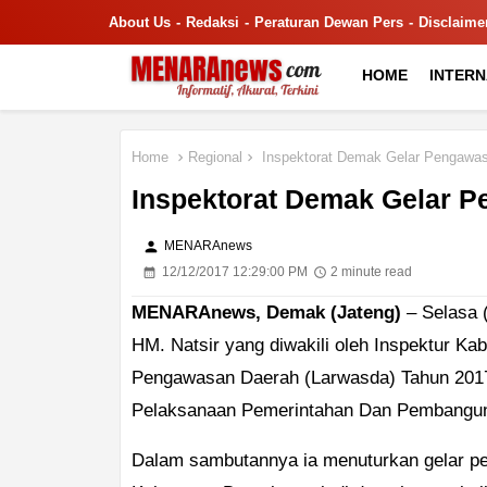
About Us
Redaksi
Peraturan Dewan Pers
Disclaime
HOME
INTER
Home
Regional
Inspektorat Demak Gelar Pengawa
Inspektorat Demak Gelar 
person
MENARAnews
12/12/2017 12:29:00 PM
2 minute read
MENARAnews, Demak (Jateng)
– Selasa (
HM. Natsir yang diwakili oleh Inspektur K
Pengawasan Daerah (Larwasda) Tahun 201
Pelaksanaan Pemerintahan Dan Pembangun
Dalam sambutannya ia menuturkan gelar pe