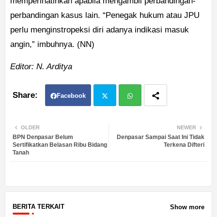
memperihatinkan apabila mengambil perbandingan-
perbandingan kasus lain. “Penegak hukum atau JPU
perlu menginstropeksi diri adanya indikasi masuk
angin,” imbuhnya. (NN)
Editor: N. Arditya
Facebook
Twit
Wh
OLDER
NEWER
BPN Denpasar Belum
Denpasar Sampai Saat Ini Tidak
ter
atsa
Sertifikatkan Belasan Ribu Bidang
Terkena Difteri
Tanah
pp
BERITA TERKAIT
Show more