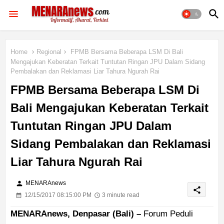
Home
Regional
FPMB Bersama Beberapa LSM Di Bali
Mengajukan Keberatan Terkait Tuntutan Ringan JPU Dalam Sidang
Pembalakan dan Reklamasi Liar Tahura Ngurah Rai
FPMB Bersama Beberapa LSM Di
Bali Mengajukan Keberatan Terkait
Tuntutan Ringan JPU Dalam
Sidang Pembalakan dan Reklamasi
Liar Tahura Ngurah Rai
person
MENARAnews
share
12/15/2017 08:15:00 PM
3 minute read
MENARAnews, Denpasar (Bali) –
Forum Peduli