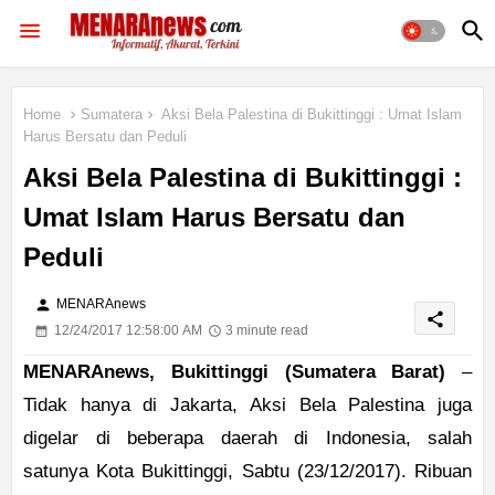
Home
Sumatera
Aksi Bela Palestina di Bukittinggi : Umat Islam
Harus Bersatu dan Peduli
Aksi Bela Palestina di Bukittinggi :
Umat Islam Harus Bersatu dan
Peduli
person
MENARAnews
share
12/24/2017 12:58:00 AM
3 minute read
MENARAnews, Bukittinggi (Sumatera Barat)
–
Tidak hanya di Jakarta, Aksi Bela Palestina juga
digelar di beberapa daerah di Indonesia, salah
satunya Kota Bukittinggi, Sabtu (23/12/2017). Ribuan