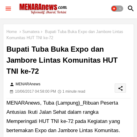
Home
Sumatera
Bupati Tuba Buka Expo dan Jambore Lintas
Komunitas HUT TNI ke-72
Bupati Tuba Buka Expo dan
Jambore Lintas Komunitas HUT
TNI ke-72
person
MENARAnews
share
10/06/2017 04:58:00 PM
1 minute read
MENARAnews, Tuba (Lampung)_Ribuan Peserta
Antusias Ikuti Jalan Sehat dalam rangka
Memperingati HUT TNI ke-72 pada Kegiatan yang
bertemakan Expo dan Jambore Lintas Komunitas.