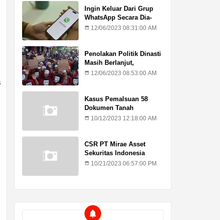
Ingin Keluar Dari Grup
WhatsApp Secara Dia-
Diam? Ini Caranya
12/06/2023 08:31:00 AM
Penolakan Politik Dinasti
Masih Berlanjut,
Mahasiswa Kritik Putusan
12/06/2023 08:53:00 AM
MK
s
Kasus Pemalsuan 58
Dokumen Tanah
Kadilangu, Ahli Waris :
10/12/2023 12:18:00 AM
Jangan Lagi Ada
Penundaan Hukuman
CSR PT Mirae Asset
Sekuritas Indonesia
Sasar Warga Rentan
10/21/2023 06:57:00 PM
Temuroso Demak