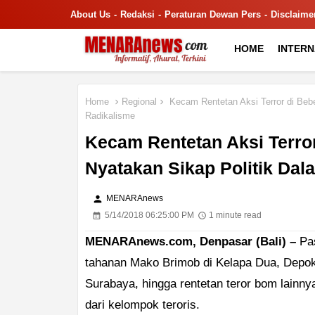
About Us
Redaksi
Peraturan Dewan Pers
Disclaime
HOME
INTER
Home
Regional
Kecam Rentetan Aksi Terror di Beb
Radikalisme
Kecam Rentetan Aksi Terro
Nyatakan Sikap Politik Da
person
MENARAnews
5/14/2018 06:25:00 PM
1 minute read
MENARAnews.com, Denpasar (Bali) –
Pas
tahanan Mako Brimob di Kelapa Dua, Depok b
Surabaya, hingga rentetan teror bom lain
dari kelompok teroris.