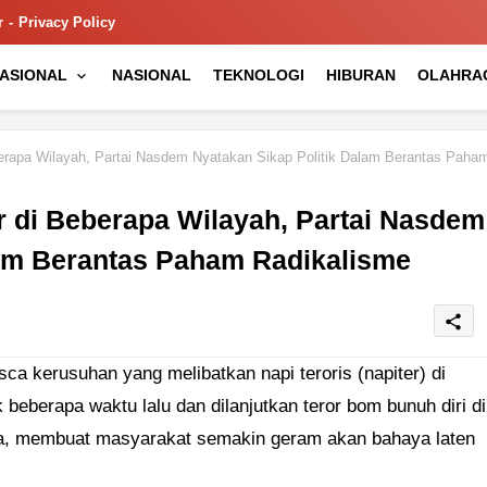
r
Privacy Policy
NASIONAL
NASIONAL
TEKNOLOGI
HIBURAN
OLAHRA
erapa Wilayah, Partai Nasdem Nyatakan Sikap Politik Dalam Berantas Paha
r di Beberapa Wilayah, Partai Nasdem
lam Berantas Paham Radikalisme
share
ca kerusuhan yang melibatkan napi teroris (napiter) di
eberapa waktu lalu dan dilanjutkan teror bom bunuh diri di
nya, membuat masyarakat semakin geram akan bahaya laten