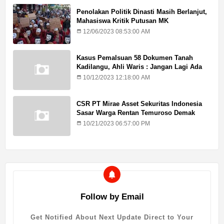
Penolakan Politik Dinasti Masih Berlanjut,
Mahasiswa Kritik Putusan MK
12/06/2023 08:53:00 AM
Kasus Pemalsuan 58 Dokumen Tanah
Kadilangu, Ahli Waris : Jangan Lagi Ada
Penundaan Hukuman
10/12/2023 12:18:00 AM
CSR PT Mirae Asset Sekuritas Indonesia
Sasar Warga Rentan Temuroso Demak
10/21/2023 06:57:00 PM
Follow by Email
Get Notified About Next Update Direct to Your