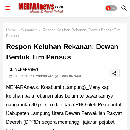
Home
Sumatera
Respon Keluhan Rekanan, Dewan Bentuk Tim
Pansus
Respon Keluhan Rekanan, Dewan
Bentuk Tim Pansus
person
MENARAnews
share
10/17/2017 07:09:00 PM
1 minute read
MENARAnews, Kotabumi (Lampung)_Menyikapi
keluhan para rekanan atas belum terbayarkannya
uang muka 30 persen dan dana PHO oleh Pemerintah
Kabupaten Lampung Utara Dewan Perwakilan Rakyat
Daerah (DPRD) segera memanggil jajaran pejabat