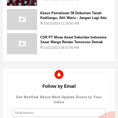
Kasus Pemalsuan 58 Dokumen Tanah
Kadilangu, Ahli Waris : Jangan Lagi Ada
Penundaan Hukuman
10/12/2023 12:18:00 AM
CSR PT Mirae Asset Sekuritas Indonesia
Sasar Warga Rentan Temuroso Demak
10/21/2023 06:57:00 PM
Follow by Email
Get Notified About Next Update Direct to Your
inbox