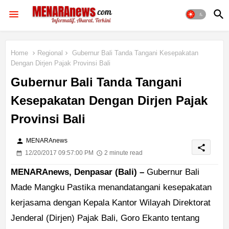
Home
Regional
Gubernur Bali Tanda Tangani Kesepakatan
Dengan Dirjen Pajak Provinsi Bali
Gubernur Bali Tanda Tangani
Kesepakatan Dengan Dirjen Pajak
Provinsi Bali
person
MENARAnews
share
12/20/2017 09:57:00 PM
2 minute read
MENARAnews, Denpasar (Bali) –
Gubernur Bali
Made Mangku Pastika menandatangani kesepakatan
kerjasama dengan Kepala Kantor Wilayah Direktorat
Jenderal (Dirjen) Pajak Bali, Goro Ekanto tentang